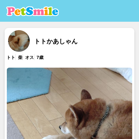
トトかあしゃん
トト
柴
オス
7歳