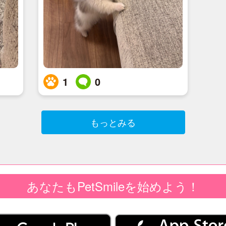
1
0
もっとみる
あなたもPetSmileを始めよう！