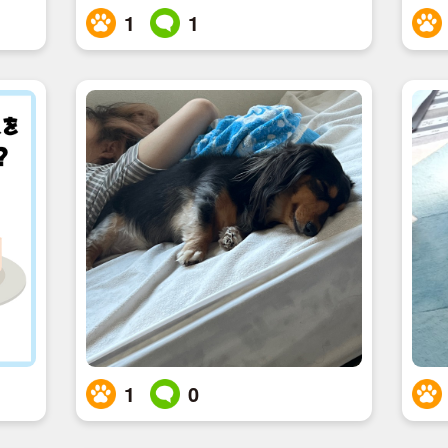
1
1
1
0