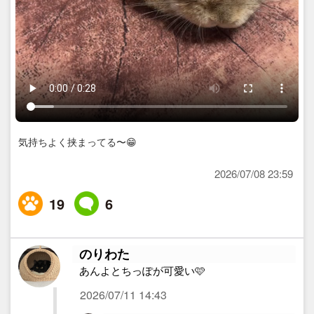
気持ちよく挟まってる〜😁
2026/07/08 23:59
19
6
のりわた
あんよとちっぽが可愛い🩷
2026/07/11 14:43