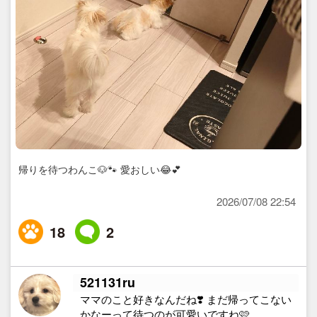
帰りを待つわんこ🐶🐾 愛おしい😂💕
2026/07/08 22:54
18
2
521131ru
ママのこと好きなんだね❣️ まだ帰ってこない
かなーって待つのが可愛いですね🩷