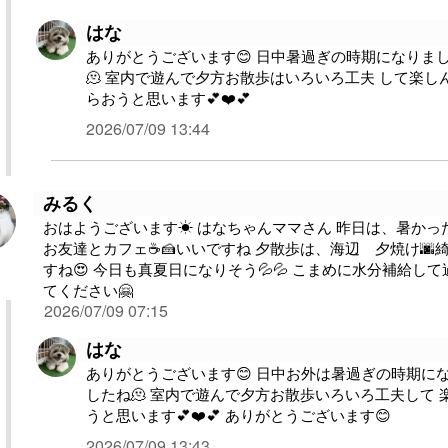
はな
ありがとうございます😊 日中暑過ぎの時期になりま
🫠 室内で遊んで夕方お散歩はいろいろ工夫 して楽し
らおうと思います💕❤️💕
2026/07/09 13:44
みるく
おはようございます☀ はなちゃんママさん 昨日は、暑かった
お友達とカフェ☕️🍰いいですね 夕散歩は、海辺 夕焼け🌆
すね😍 今日も真夏日になりそう💦💦 こまめに水分補給して
てください🤗
2026/07/09 07:15
はな
ありがとうございます😊 日中お外は暑過ぎの時期に
したね🫠 室内で遊んで夕方お散歩いろいろ工夫して 
うと思います💕❤️💕 ありがとうございます😊
2026/07/09 13:43