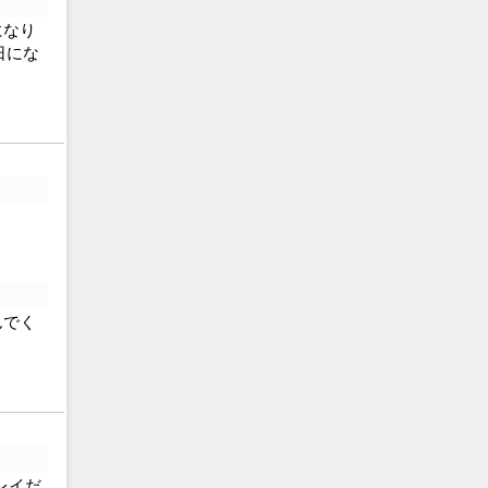
になり
日にな

んでく
レイだ