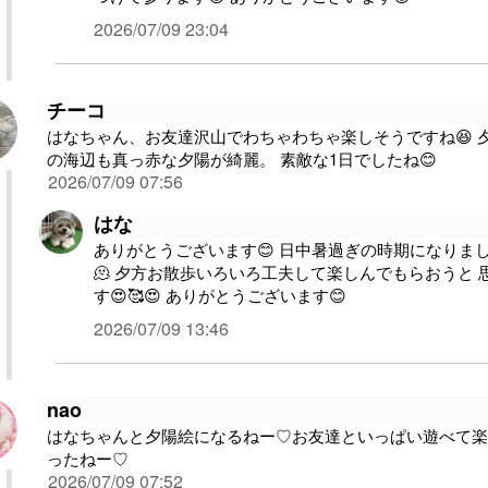
2026/07/09 23:04
チーコ
はなちゃん、お友達沢山でわちゃわちゃ楽しそうですね😆 
の海辺も真っ赤な夕陽が綺麗。 素敵な1日でしたね😊
2026/07/09 07:56
はな
ありがとうございます😊 日中暑過ぎの時期になりま
🫠 夕方お散歩いろいろ工夫して楽しんでもらおうと 
す😍🥰😍 ありがとうございます😊
2026/07/09 13:46
nao
はなちゃんと夕陽絵になるねー♡お友達といっぱい遊べて楽
ったねー♡
2026/07/09 07:52