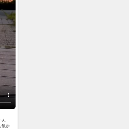
ちゃん
お散歩