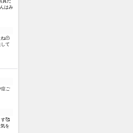
写真だ
ゃんはみ
ね🫠
夫して
中症ご
す🥰
症気を