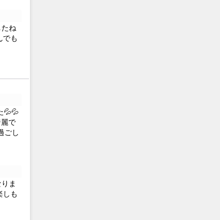
したね
んでも
💦
綺麗で
過ごし
なりま
楽しも