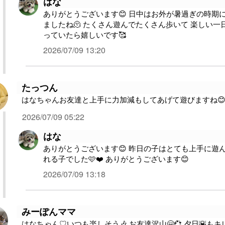
はな
ありがとうございます😊 日中はお外が暑過ぎの時期
ましたね🫠 たくさん遊んでたくさん歩いて 楽しい一
っていたら嬉しいです🥰
2026/07/09 13:20
たっつん
はなちゃんお友達と上手に力加減もしてあげて遊びますね
2026/07/09 05:22
はな
ありがとうございます😊 昨日の子はとても上手に遊
れる子でした🩷❤️ ありがとうございます😊
2026/07/09 13:18
みーぽんママ
はなちゃん♡いつも楽しそう🎶 お友達沢山🤗💞 夕日🌇もキ