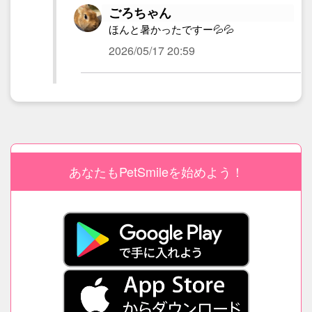
ごろちゃん
ほんと暑かったですー💦💦
2026/05/17 20:59
あなたもPetSmileを始めよう！