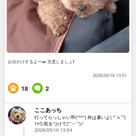
お出かけするよー🚗 支度しましょ❗️
2026/05/16 13:51
18
2
ここあっち
行ってらっしゃい👋(*^^*) 外は暑いよ( *¯ㅿ¯*)
ﾌｩ💦気をつけて(*´︶`*)ﾉ
2026/05/16 13:54