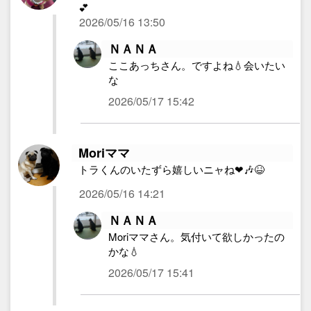
💕
2026/05/16 13:50
ＮＡＮＡ
ここあっちさん。ですよね💧会いたい
な
2026/05/17 15:42
Moriママ
トラくんのいたずら嬉しいニャね❤🎶😆
2026/05/16 14:21
ＮＡＮＡ
Moriママさん。気付いて欲しかったの
かな💧
2026/05/17 15:41