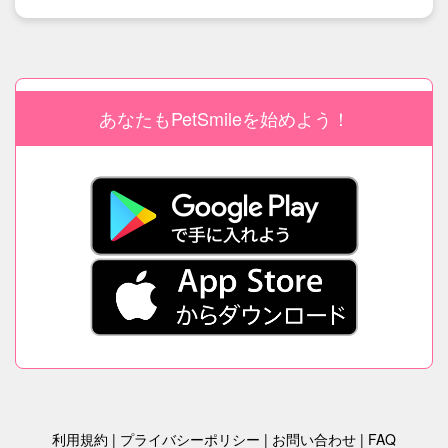
あなたもPetSmileを始めよう！
利用規約
|
プライバシーポリシー
|
お問い合わせ
|
FAQ