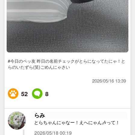
#今日のペッ友 昨日の名前チェックがとらになってたにゃ！と
らのいたずら(笑)ごめんにゃさい
2026/05/16 13:39
52
8
らみ
とらちゃんにゃなー！えへにゃん🎶って！
2026/05/18 00:19