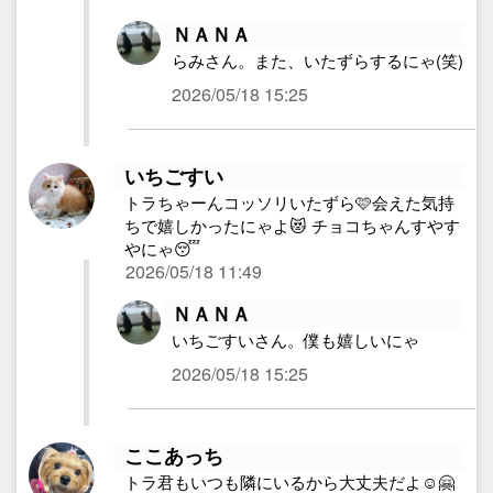
ＮＡＮＡ
らみさん。また、いたずらするにゃ(笑)
2026/05/18 15:25
いちごすい
トラちゃーんコッソリいたずら🩷会えた気持
ちで嬉しかったにゃよ😻 チョコちゃんすやす
やにゃ😴
2026/05/18 11:49
ＮＡＮＡ
いちごすいさん。僕も嬉しいにゃ
2026/05/18 15:25
ここあっち
トラ君もいつも隣にいるから大丈夫だよ☺️🤗