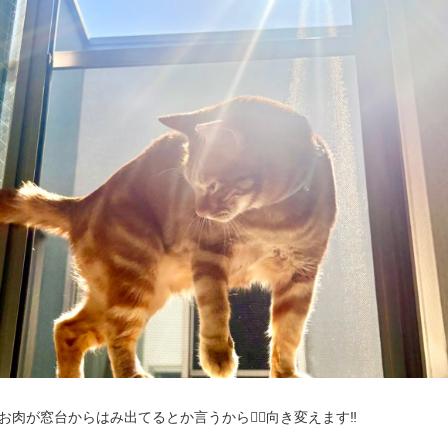
お肉が窓台からはみ出てるとか言うから🙂‍↔️向き変えます‼️