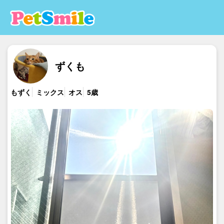
ずくも
もずく
ミックス
オス
5歳