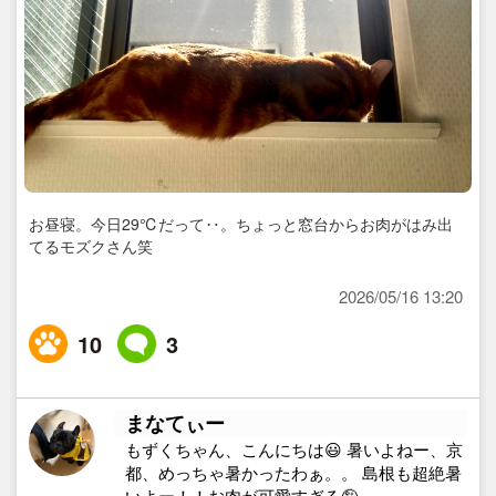
お昼寝。今日29℃だって‥。ちょっと窓台からお肉がはみ出
てるモズクさん笑
2026/05/16 13:20
10
3
まなてぃー
もずくちゃん、こんにちは😃 暑いよねー、京
都、めっちゃ暑かったわぁ。。 島根も超絶暑
いよー！！お肉が可愛すぎる🤪