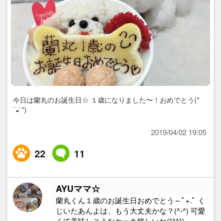
今日は蘭丸のお誕生日☆ １歳になりました〜！おめでとう(*
´◒`*)
2019/04/02 19:05
22
11
AYUママ☆
蘭丸くん１歳のお誕生日おめでとう～ﾟ+.ﾟ く
じいたあんよは、もう大丈夫かな？(^-^) 可愛
くて美味しそうなケーキ嬉しいね(*^^*)