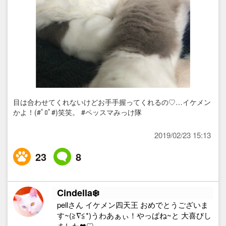
目は合わせてくれないけどお手手握ってくれるの♡…イケメン
かよ！(#ﾟﾛﾟ#)笑笑。 #ペッスマみっけ隊
2019/02/23 15:13
23
8
Cindella❄️
pellさん イケメン四天王 おめでとうございま
す~(≧∇≦*)うわあぁぃ！やっぱね~と 大喜びし
ました❤♡