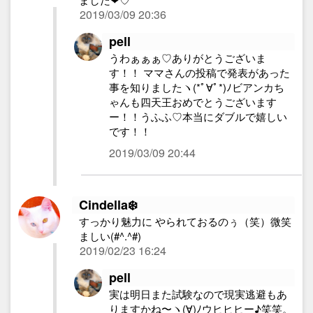
2019/03/09 20:36
pell
うわぁぁぁ♡ありがとうございま
す！！ ママさんの投稿で発表があった
事を知りましたヽ(*ﾟ∀ﾟ*)ﾉビアンカち
ゃんも四天王おめでとうございます
ー！！うふふ♡本当にダブルで嬉しい
です！！
2019/03/09 20:44
Cindella❄️
すっかり魅力に やられておるのぅ（笑）微笑
ましい(#^.^#)
2019/02/23 16:24
pell
実は明日また試験なので現実逃避もあ
りますかね〜ヽ(∀)ﾉウヒヒヒー♪笑笑。