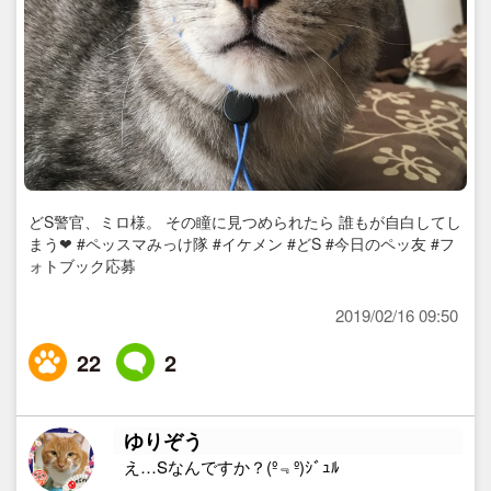
どS警官、ミロ様。 その瞳に見つめられたら 誰もが自白してし
まう❤︎ #ペッスマみっけ隊 #イケメン #どS #今日のペッ友 #フ
ォトブック応募
2019/02/16 09:50
22
2
ゆりぞう
え…Sなんですか？(º﹃º)ｼﾞｭﾙ