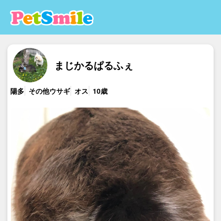
まじかるぱるふぇ
陽多
その他ウサギ
オス
10歳