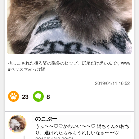
抱っこされた後ろ姿の陽多のヒップ。尻尾だけ黒いんですwww
#ペッスマみっけ隊
2019/01/11 16:52
23
8
のこぷー
うふ〜〜♡♡かわいい〜〜♡ 陽ちゃんのおち
り、選ばれたら私もうれしいなぁ〜〜♡
2019/01/12 22:51