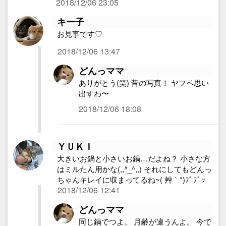
2018/12/06 23:05
キー子
お見事です♡
2018/12/06 13:47
どんっママ
ありがとう(笑) 昔の写真！ ヤフペ思い
出すわ〜
2018/12/06 18:08
ＹＵＫＩ
大きいお鍋と小さいお鍋…だよね？ 小さな方
はミルたん用かな(,,^_^,,) それにしてもどんっ
ちゃんキレイに収まってるね~( 艸｀*)ﾌﾟﾌﾟｯ
2018/12/06 12:41
どんっママ
同じ鍋でつよ。 月齢が違うんよ。 今で