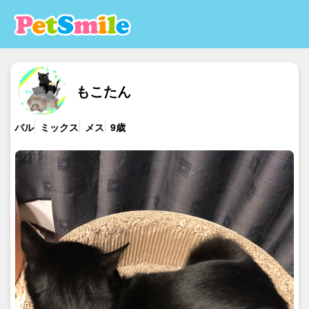
もこたん
バル
ミックス
メス
9歳