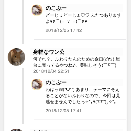
のこぷー
どーじょどーじょ♡♡ ふたつあります
よ♥ฅ⌒(=･ｖ･=)⌒ฅ♥
2018/12/05 17:42
身軽なワン公
何それ？、ふわりたんのための企画(≧∀≦) 屋
台に売ってるやつね♪、美味しそう(￣∇￣)
2018/12/04 22:51
のこぷー
わはっꉂꉂ(ᵔᗜᵔ*) あまり、テーマにそえ
ることがないふわりなので、今回は見
逃せませんでしたっ✧*｡٩(ˊᗜˋ*)و✧*｡
2018/12/05 17:41