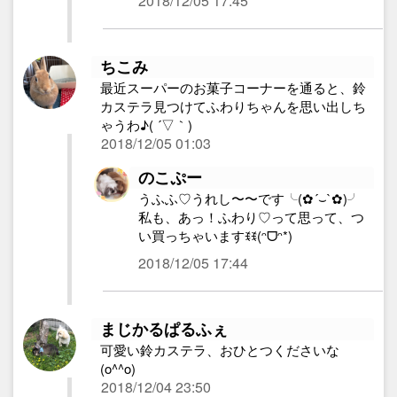
2018/12/05 17:45
ちこみ
最近スーパーのお菓子コーナーを通ると、鈴
カステラ見つけてふわりちゃんを思い出しち
ゃうわ♪( ´▽｀)
2018/12/05 01:03
のこぷー
うふふ♡うれし〜〜です╰(✿´⌣`✿)╯
私も、あっ！ふわり♡って思って、つ
い買っちゃいますꉂꉂ(ᵔᗜᵔ*)
2018/12/05 17:44
まじかるぱるふぇ
可愛い鈴カステラ、おひとつくださいな
(o^^o)
2018/12/04 23:50