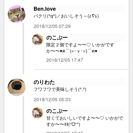
Ben.love
パクリ(^q^)／おいしそう～(≧∇≦)
2018/12/05 07:29
のこぷー
限定２個ですよ〜〜♡ いかがです
か〜〜♥ฅ⌒(=･ｖ･=)⌒ฅ♥
2018/12/05 17:47
のりわた
フワフワで美味しそう(^.^)
2018/12/05 05:33
のこぷー
甘くておいしいですよ〜〜♡ いかがで
すか〜〜ꉂꉂ(ᵔᗜᵔ*)