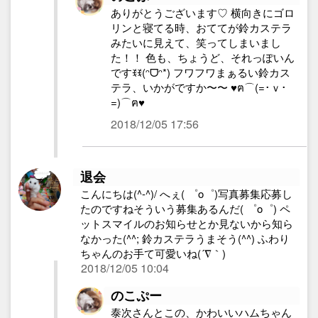
ありがとうございます♡ 横向きにゴロ
リンと寝てる時、おててが鈴カステラ
みたいに見えて、笑ってしまいまし
た！！ 色も、ちょうど、それっぽいん
ですꉂꉂ(ᵔᗜᵔ*) フワフワまぁるい鈴カス
テラ、いかがですか〜〜 ♥ฅ⌒(=･ｖ･
=)⌒ฅ♥
2018/12/05 17:56
退会
こんにちは(^-^)/ へぇ( ゜o゜)写真募集応募し
たのですねそういう募集あるんだ( ゜o゜) ペ
ットスマイルのお知らせとか見ないから知ら
なかった(^^; 鈴カステラうまそう(^^) ふわり
ちゃんのお手て可愛いね(´∇｀)
2018/12/05 10:04
のこぷー
泰次さんとこの、かわいいハムちゃん