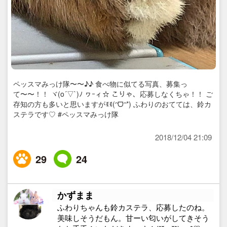
ペッスマみっけ隊〜〜♪♪ 食べ物に似てる写真、募集っ
て〜〜！！ ヾ(o´▽`)ﾉ ヮｰィ☆ こりゃ、応募しなくちゃ！！ ご
存知の方も多いと思いますがꉂꉂ(ᵔᗜᵔ*) ふわりのおてては、鈴カ
ステラです♡ #ペッスマみっけ隊
2018/12/04 21:09
29
24
かずまま
ふわりちゃんも鈴カステラ、応募したのね。
美味しそうだもん。甘ーい匂いがしてきそう