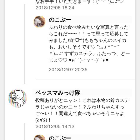
なお手手！いただきまーす！(*˘︶˘*).｡.:*♡
2018/12/06 18:24
のこぷー
ふわりの食べ物みたいな写真と言った
らこれだ〜〜！！って思って応募して
みましたꉂꉂ(ᵔᗜᵔ*)ももちゃんのスイカ
も、おいしそうです♡ *:.｡.(＊ˆ﹀ˆ
＊).｡.:* すずカステラ、ふたっつ、どー
じょ♡♡ ♥ฅ⌒(=･ｖ･=)⌒ฅ♥
2018/12/07 20:35
ペッスマみっけ隊
投稿ありがとニャン！これは本物の鈴カステ
ラじゃないのかニャ！？ふわりちゃんすっ
ご〜い！！間違えて食べちゃいそうニャよ
(≧∀≦)！
2018/12/05 14:12
のこぷー