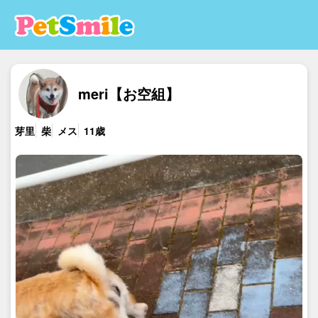
meri【お空組】
芽里
柴
メス
11歳