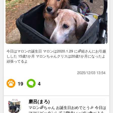
今日はマロンの誕生日 マロンは2020.1.29 に🌈組さんにお引越
しした 15歳1か月 マロンちゃんクリスは20歳1か月になったよ
頑張ってるよ
2025/12/03 13:54
19
4
磨呂(まろ)
マロン🌈ちゃん お誕生日おめでとう🎉 今日は
ママにピッタンしてご馳走いっぱい食べよう