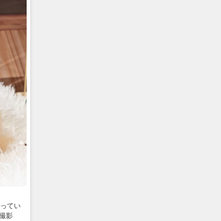
撮ってい
撮影