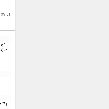
 09:31
すが、
てい
枚です