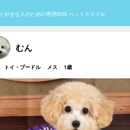
ト好きな人のための専用SNS ペットスマイル
むん
トイ・プードル
メス
1歳