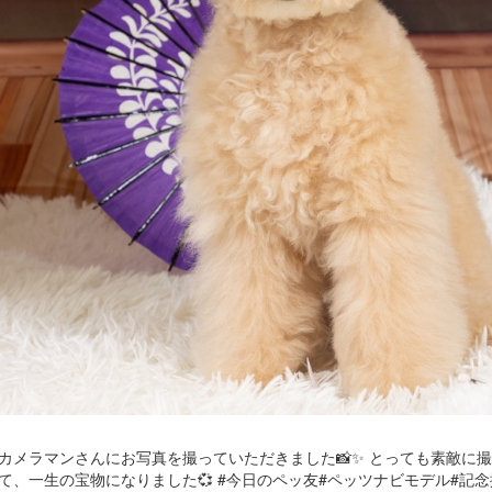
カメラマンさんにお写真を撮っていただきました📸✨ とっても素敵に
て、一生の宝物になりました💞 #今日のペッ友#ペッツナビモデル#記念