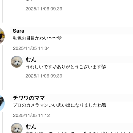
2025/11/06 09:39
Sara
毛色お目目かわい〜〜🩵
2025/11/05 11:34
むん
うれしいです🌙ありがとうございます🥰
2025/11/06 09:39
チワワのママ
プロのカメラマンいい思い出になりましたね🥰
2025/11/05 11:12
むん